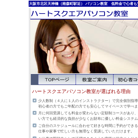
大阪市北区天神橋（南森町駅近） パソコン教室 低料金で心者
ハートスクエアパソコン教室が選ばれる理由
少人数制（４人に１人のインストラクター）で完全個別指導
初心者の方でもご年配の方でも安心してマイペースで学べま
月に何回受講しても料金が変わらない定額制コースがあり、
い方でも経済的な負担が少なくお財布に優しい料金システム
ご自分のスケジュールに合わせて好きな時間に予約ができる
仕事や家事で忙しい方も無理なく受講していただけます。